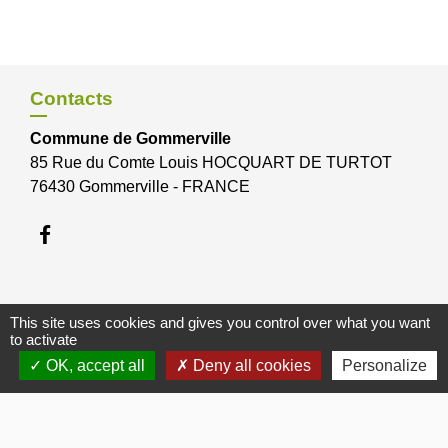
Contacts
Commune de Gommerville
85 Rue du Comte Louis HOCQUART DE TURTOT
76430 Gommerville - FRANCE
Bulletins Municipaux
This site uses cookies and gives you control over what you want
to activate
Bulletin municipal 2026
OK, accept all
Deny all cookies
Personalize
Bulletin municipal 2025
Bulletin municipal 2024
Bulletin municipal Octobre 2012