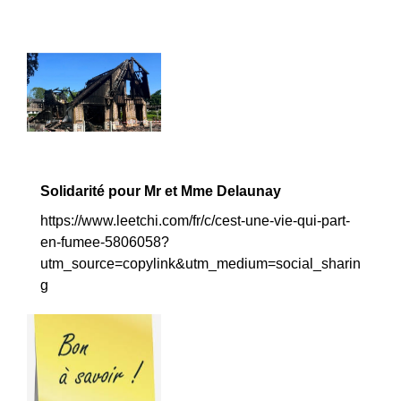
Solidarité pour Mr et Mme Delaunay
https://www.leetchi.com/fr/c/cest-une-vie-qui-part-
en-fumee-5806058?
utm_source=copylink&utm_medium=social_sharin
g