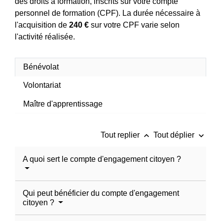
des droits à formation, inscrits sur votre compte
personnel de formation (CPF). La durée nécessaire à
l'acquisition de
240 €
sur votre CPF varie selon
l'activité réalisée.
Bénévolat
Volontariat
Maître d'apprentissage
keyboard_arrow_up
keyboard_arrow_down
Tout replier
Tout déplier
A quoi sert le compte d'engagement citoyen ?
Qui peut bénéficier du compte d'engagement
citoyen ?