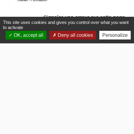
Travail - Formation
Signaler une erreur sur cette page
This site uses cookies and gives you control over what you want
to activate
OK, accept all
Deny all cookies
Personalize
Contacts
Commune de Gommerville
85 Rue du Comte Louis HOCQUART DE TURTOT
76430 Gommerville - FRANCE
Bulletins Municipaux
Bulletin municipal 2026