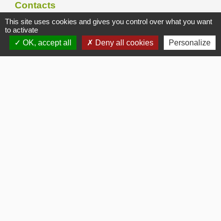
Contacts
This site uses cookies and gives you control over what you want
Commune de Gommerville
to activate
85 Rue du Comte Louis HOCQUART DE TURTOT
OK, accept all
Deny all cookies
Personalize
76430 Gommerville - FRANCE
Bulletins Municipaux
Bulletin municipal 2026
Bulletin municipal 2025
Bulletin municipal 2024
Bulletin municipal Octobre 2012
Bulletin municipal Janvier 2017
Mentions légales
-
Politique de confidentialité
-