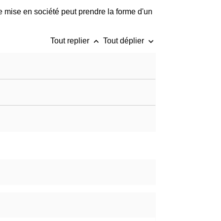
te mise en société peut prendre la forme d'un
keyboard_arrow_up
keyboard_arrow_down
Tout replier
Tout déplier