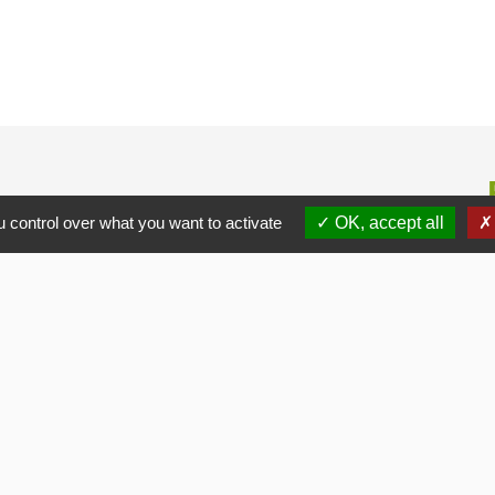
 control over what you want to activate
OK, accept all
alité
-
Accessibilité
-
Plan du site
-
Gestion des cookie