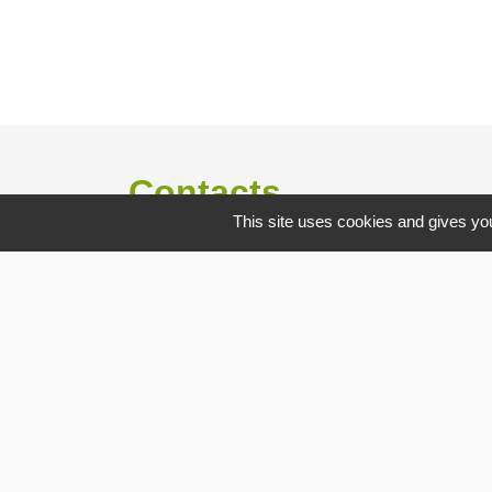
Contacts
This site uses cookies and gives you
Commune de Gommerville
85 Rue du Comte Louis HOCQUART DE
TURTOT
76430 Gommerville - FRANCE
Mentions légales
-
Politique de confidenti