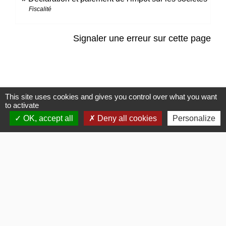
Fiscalité
Signaler une erreur sur cette page
This site uses cookies and gives you control over what you want
Contacts
to activate
OK, accept all
Deny all cookies
Personalize
Commune de Gommerville
85 Rue du Comte Louis HOCQUART DE TURTOT
76430 Gommerville - FRANCE
Bulletins Municipaux