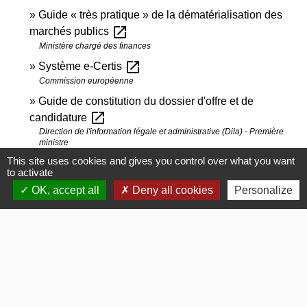
Guide « très pratique » de la dématérialisation des
open_in_new
marchés publics
Ministère chargé des finances
open_in_new
Système e-Certis
Commission européenne
Guide de constitution du dossier d'offre et de
open_in_new
candidature
Direction de l'information légale et administrative (Dila) - Première
ministre
This site uses cookies and gives you control over what you want
to activate
Signaler une erreur sur cette page
OK, accept all
Deny all cookies
Personalize
Contacts
Commune de Gommerville