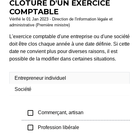
CLÔTURE D'UN EXERCICE
COMPTABLE
Vérifié le 01 Jan 2023 - Direction de l'information légale et
administrative (Première ministre)
L'exercice comptable d'une entreprise ou d'une société
doit être clos chaque année à une date définie. Si cette
date ne convient plus pour diverses raisons, il est
possible de la modifier dans certaines situations.
Entrepreneur individuel
Société
check_box_outline_blank
Commerçant, artisan
check_box_outline_blank
Profession libérale