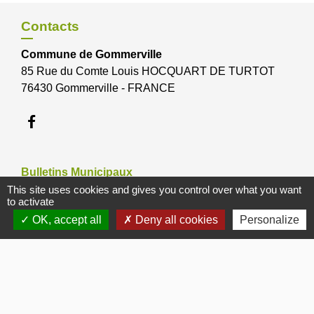
Contacts
Commune de Gommerville
85 Rue du Comte Louis HOCQUART DE TURTOT
76430 Gommerville - FRANCE
Bulletins Municipaux
This site uses cookies and gives you control over what you want
to activate
Bulletin municipal 2026
OK, accept all
Deny all cookies
Personalize
Bulletin municipal 2025
Bulletin municipal 2024
Bulletin municipal Octobre 2012
Bulletin municipal Janvier 2017