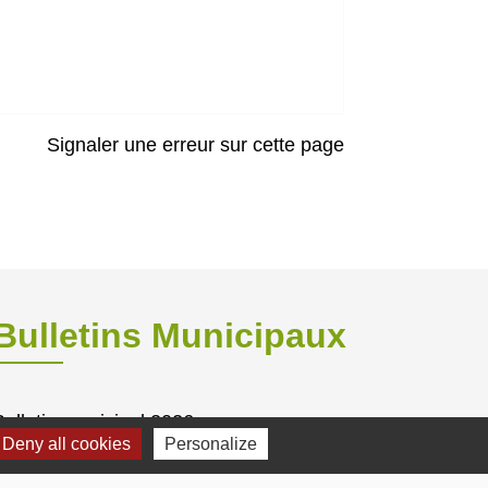
Signaler une erreur sur cette page
Bulletins Municipaux
Bulletin municipal 2026
Deny all cookies
Personalize
Bulletin municipal 2025
Bulletin municipal 2024