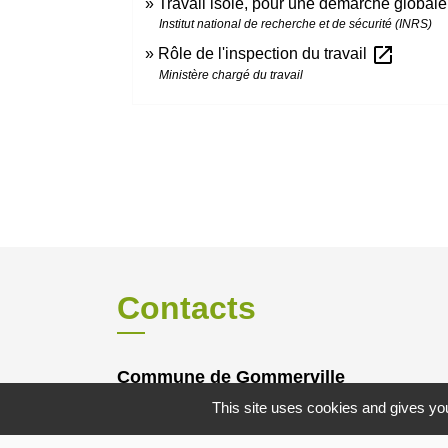
Travail isolé, pour une démarche global
Institut national de recherche et de sécurité (INRS)
open_in_new
Rôle de l'inspection du travail
Ministère chargé du travail
Contacts
Commune de Gommerville
85 Rue du Comte Louis HOCQUART DE
This site uses cookies and gives you
TURTOT