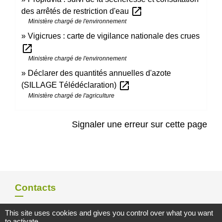
open_in_new
des arrêtés de restriction d'eau
Ministère chargé de l'environnement
Vigicrues : carte de vigilance nationale des crues
open_in_new
Ministère chargé de l'environnement
Déclarer des quantités annuelles d'azote
open_in_new
(SILLAGE Télédéclaration)
Ministère chargé de l'agriculture
Signaler une erreur sur cette page
Contacts
Commune de Gommerville
This site uses cookies and gives you control over what you want
85 Rue du Comte Louis HOCQUART DE TURTOT
to activate