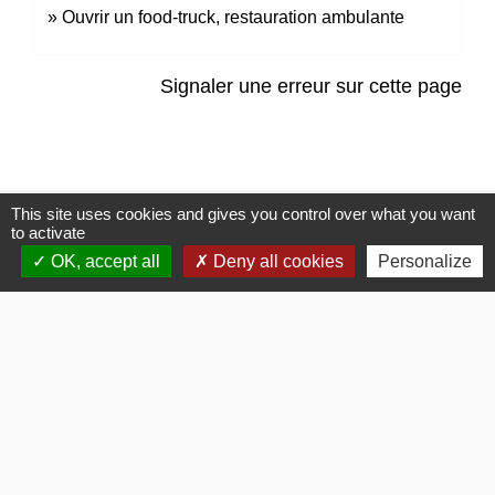
Ouvrir un food-truck, restauration ambulante
Signaler une erreur sur cette page
This site uses cookies and gives you control over what you want
Contacts
to activate
OK, accept all
Deny all cookies
Personalize
Commune de Gommerville
85 Rue du Comte Louis HOCQUART DE TURTOT
76430 Gommerville - FRANCE
Bulletins Municipaux