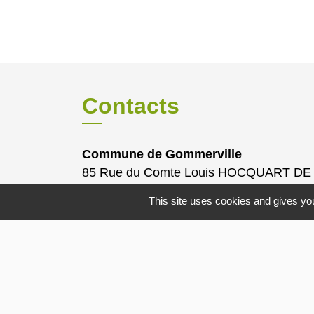
Contacts
Commune de Gommerville
85 Rue du Comte Louis HOCQUART DE
TURTOT
This site uses cookies and gives you
76430 Gommerville - FRANCE
Mentions légales
-
Politique de confidenti