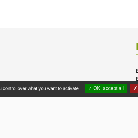
 control over what you want to activate
OK, accept all
alité
-
Accessibilité
-
Plan du site
-
Gestion des cookie