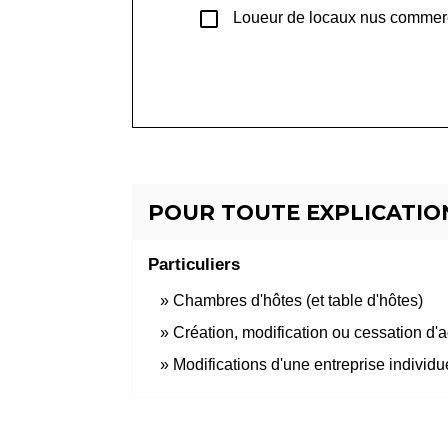
check_box_outline_blank
Loueur de locaux nus commerc
POUR TOUTE EXPLICATION
Particuliers
Chambres d'hôtes (et table d'hôtes)
Création, modification ou cessation d'act
Modifications d'une entreprise individu