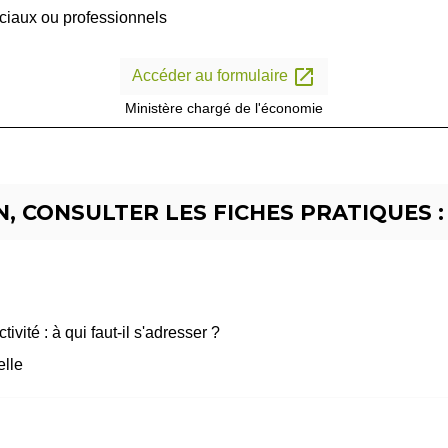
iaux ou professionnels
open_in_new
Accéder au formulaire
Ministère chargé de l'économie
, CONSULTER LES FICHES PRATIQUES :
ivité : à qui faut-il s'adresser ?
elle