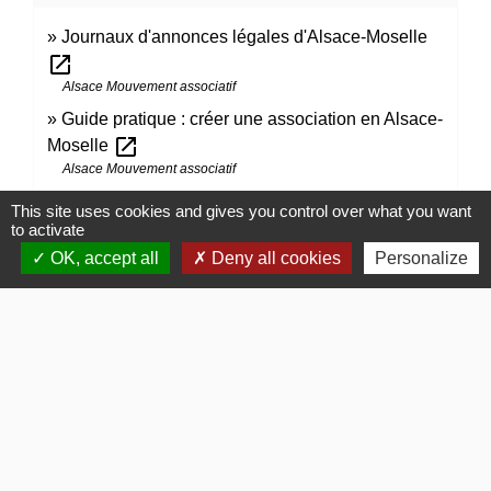
Journaux d'annonces légales d'Alsace-Moselle
open_in_new
Alsace Mouvement associatif
Guide pratique : créer une association en Alsace-
open_in_new
Moselle
Alsace Mouvement associatif
This site uses cookies and gives you control over what you want
to activate
Signaler une erreur sur cette page
OK, accept all
Deny all cookies
Personalize
Contacts
Commune de Gommerville
85 Rue du Comte Louis HOCQUART DE TURTOT
76430 Gommerville - FRANCE