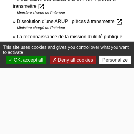
open_in_new
transmettre
Ministère chargé de l'intérieur
open_in_new
Dissolution d'une ARUP : pièces à transmettre
Ministère chargé de l'intérieur
La reconnaissance de la mission d'utilité publique
open_in_new
d'associations en droit local
This site uses cookies and gives you control over what you want
Ministère chargé de la vie associative
to activate
Liste des associations reconnues d'utilité publique
OK, accept all
Deny all cookies
Personalize
open_in_new
(Arup)
Ministère chargé de l'intérieur
Signaler une erreur sur cette page
Contacts