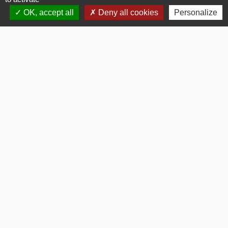
OK, accept all
Deny all cookies
Personalize
Contacts
Commune de Gommerville
85 Rue du Comte Louis HOCQUART DE TURTOT
76430 Gommerville - FRANCE
Bulletins Municipaux
Bulletin municipal 2026
Bulletin municipal 2025
Bulletin municipal 2024
Bulletin municipal Octobre 2012
Bulletin municipal Janvier 2017