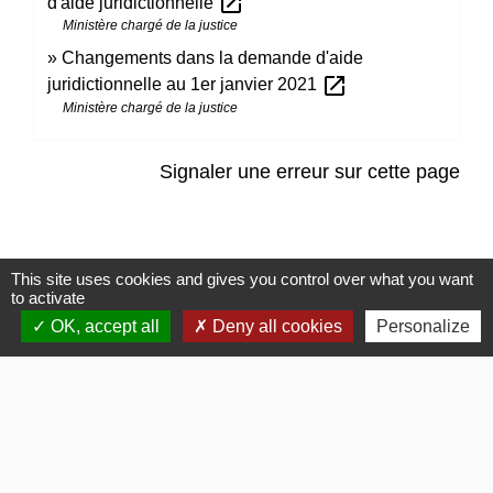
open_in_new
d'aide juridictionnelle
Ministère chargé de la justice
Changements dans la demande d'aide
open_in_new
juridictionnelle au 1er janvier 2021
Ministère chargé de la justice
Signaler une erreur sur cette page
This site uses cookies and gives you control over what you want
to activate
Contacts
OK, accept all
Deny all cookies
Personalize
Commune de Gommerville
85 Rue du Comte Louis HOCQUART DE TURTOT
76430 Gommerville - FRANCE