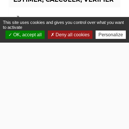
This site uses cookies and gives you control over what you want
to activate
OK, accept all
Deny all cookies
Personalize
Contacts
Commune de Gommerville
85 Rue du Comte Louis HOCQUART DE TURTOT
76430 Gommerville - FRANCE