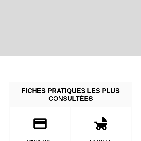
FICHES PRATIQUES LES PLUS
CONSULTÉES
credit_card
child_friendly