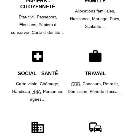
PAPIERS -
FAMILLE
CITOYENNETÉ
Allocations familiales,
État-civil,
Passeport,
Naissance,
Mariage,
Pacs,
Élections,
Papiers à
Scolarité…
conserver,
Carte d'identité…
local_hospital
work
SOCIAL - SANTÉ
TRAVAIL
Carte vitale,
Chômage,
CDD
,
Concours,
Retraite,
Handicap,
RSA
,
Personnes
Démission,
Période d'essai…
âgées…
domain
commute