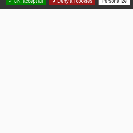
OK, accept all
Deny all cookies
Personalize
Contacts
Commune de Gommerville
85 Rue du Comte Louis HOCQUART DE TURTOT
76430 Gommerville - FRANCE
Bulletins Municipaux
Bulletin municipal 2026
Bulletin municipal 2025
Bulletin municipal 2024
Bulletin municipal Octobre 2012
Bulletin municipal Janvier 2017