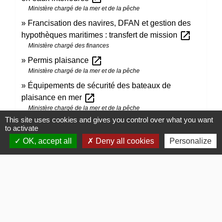
Ministère chargé de la mer et de la pêche
Francisation des navires, DFAN et gestion des
open_in_new
hypothèques maritimes : transfert de mission
Ministère chargé des finances
open_in_new
Permis plaisance
Ministère chargé de la mer et de la pêche
Équipements de sécurité des bateaux de
open_in_new
plaisance en mer
Ministère chargé de la mer et de la pêche
This site uses cookies and gives you control over what you want
to activate
Signaler une erreur sur cette page
OK, accept all
Deny all cookies
Personalize
Contacts
Commune de Gommerville