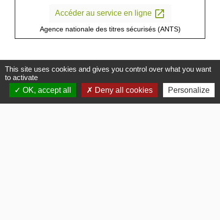
open_in_new
Accéder au service en ligne
Agence nationale des titres sécurisés (ANTS)
This site uses cookies and gives you control over what you want
to activate
Textes de référence
OK, accept all
Deny all cookies
Personalize
Services en ligne et formulaires
Signaler une erreur sur cette page
Contacts
Commune de Gommerville