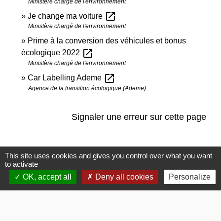
Ministère chargé de l'environnement
open_in_new
Je change ma voiture
Ministère chargé de l'environnement
Prime à la conversion des véhicules et bonus
open_in_new
écologique 2022
Ministère chargé de l'environnement
open_in_new
Car Labelling Ademe
Agence de la transition écologique (Ademe)
Signaler une erreur sur cette page
This site uses cookies and gives you control over what you want
to activate
OK, accept all
Deny all cookies
Personalize
Contacts
Commune de Gommerville
85 Rue du Comte Louis HOCQUART DE TURTOT