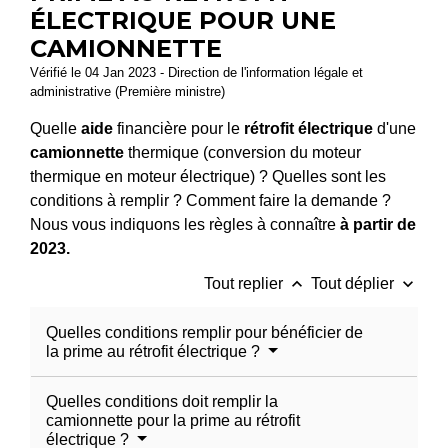
ÉLECTRIQUE POUR UNE
CAMIONNETTE
Vérifié le 04 Jan 2023 - Direction de l'information légale et
administrative (Première ministre)
Quelle
aide
financière pour le
rétrofit électrique
d'une
camionnette
thermique (conversion du moteur
thermique en moteur électrique) ? Quelles sont les
conditions à remplir ? Comment faire la demande ?
Nous vous indiquons les règles à connaître
à partir de
2023.
keyboard_arrow_up
keyboard_arrow_down
Tout replier
Tout déplier
Quelles conditions remplir pour bénéficier de
la prime au rétrofit électrique ?
Quelles conditions doit remplir la
camionnette pour la prime au rétrofit
électrique ?