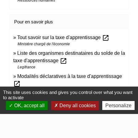
Ressources humaines
Pour en savoir plus
open_in_new
Tout savoir sur la taxe d'apprentissage
Ministère chargé de l'économie
Liste des organismes destinataires du solde de la
open_in_new
taxe d'apprentissage
Legifrance
Modalités déclaratives à la taxe d'apprentissage
open_in_new
Urssaf
This site uses cookies and gives you control over what you want
to activate
OK, accept all
Deny all cookies
Personalize
Signaler une erreur sur cette page