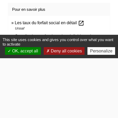
Pour en savoir plus
open_in_new
Les taux du forfait social en détail
Urssaf
Contribution au fonds national d'aide au logement
This site uses cookies and gives you control over what you want
open_in_new
(Fnal)
to activate
Urssaf
OK, accept all
Deny all cookies
Personalize
open_in_new
Guide de l'Urssaf et de l'Agefiph sur l'OETH
Urssaf
Signaler une erreur sur cette page
Contacts