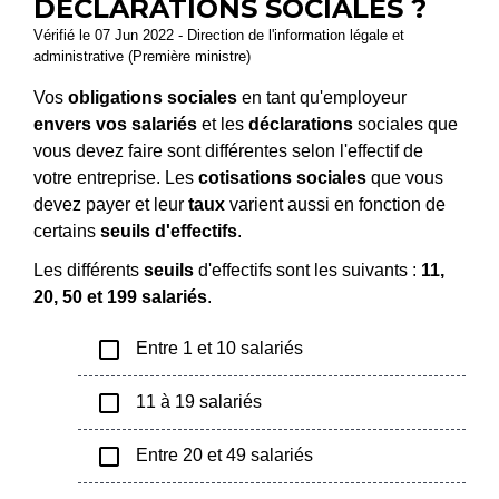
DÉCLARATIONS SOCIALES ?
Vérifié le 07 Jun 2022 - Direction de l'information légale et
administrative (Première ministre)
Vos
obligations sociales
en tant qu'employeur
envers vos salariés
et les
déclarations
sociales que
vous devez faire sont différentes selon l'effectif de
votre entreprise. Les
cotisations sociales
que vous
devez payer et leur
taux
varient aussi en fonction de
certains
seuils d'effectifs
.
Les différents
seuils
d'effectifs sont les suivants :
11,
20, 50 et 199 salariés
.
check_box_outline_blank
Entre 1 et 10 salariés
check_box_outline_blank
11 à 19 salariés
check_box_outline_blank
Entre 20 et 49 salariés