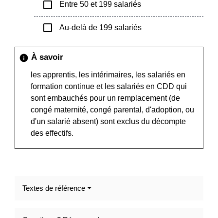
check_box_outline_blank
Entre 50 et 199 salariés
check_box_outline_blank
Au-delà de 199 salariés
À savoir
info
les apprentis, les intérimaires, les salariés en
formation continue et les salariés en CDD qui
sont embauchés pour un remplacement (de
congé maternité, congé parental, d'adoption, ou
d'un salarié absent) sont exclus du décompte
des effectifs.
Textes de référence