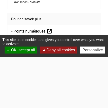
Transports - Mobilité
Pour en savoir plus
open_in_new
Points numériques
Ministère chargé de l'intérieur
This site uses cookies and gives you control over what you want
open_in_new
Tutoriel : déclaration de cession d'un véhicule
to activate
Agence nationale des titres sécurisés (ANTS)
OK, accept all
Deny all cookies
Personalize
open_in_new
Liste des centres VHU référencés dans le SIV
Agence nationale des titres sécurisés (ANTS)
Signaler une erreur sur cette page
Contacts