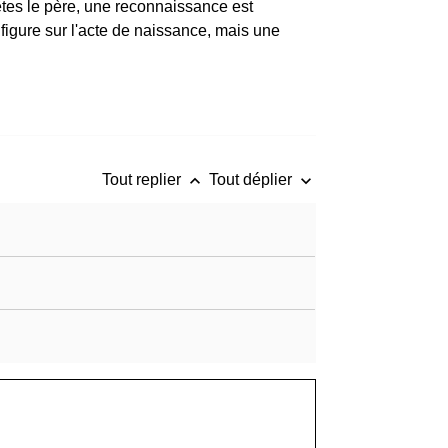
 êtes le père, une reconnaissance est
m figure sur l'acte de naissance, mais une
keyboard_arrow_up
keyboard_arrow_down
Tout replier
Tout déplier