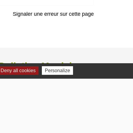
Signaler une erreur sur cette page
Bulletins Municipaux
Deny all cookies
Personalize
Bulletin municipal 2026
Bulletin municipal 2025
Bulletin municipal 2024
Bulletin municipal Octobre 2012
Bulletin municipal Janvier 2017