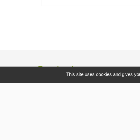
Contacts
This site uses cookies and gives you
Commune de Gommerville
85 Rue du Comte Louis HOCQUART DE
TURTOT
76430 Gommerville - FRANCE